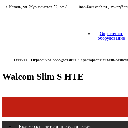
г. Казань, ул. Журналистов 52, оф.8
info@arustech.ru
zakaz@aru
Окрасочное
оборудование
Краскораспылители-безво
Краскораспылители-пнев
Шланг для окрасочного обору
Сопла, соплодержатели окрасочны
Главная
/
Окрасочное оборудование
/
Краскораспылители-безво
Walcom Slim S HTE
Краскораспылители пневматические