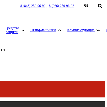
8 (843) 250-96-92
8 (966) 250-96-92
Средства
Шлифмашинки
Комплектующие
защиты
Краскораспылители пневматические
Мойка для краскораспылителей. Модель 39
Пистолет безвоздушного нанесения
Шланги для окрасочного оборудования
Рукава пескоструйные и соединения
Средства индивидуальной защиты (СИЗ)
S HTE