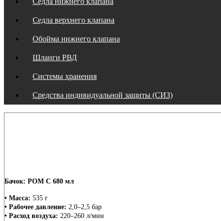
Седла нижнего клапана
Седла верхнего клапана
Обойма нижнего клапана
Шланги РВД
Системы хранения
Средства индивидуальной защиты (СИЗ)
Бачок: POM C 680 мл
• Масса:
535 г
• Рабочее давление:
2,0–2,5 бар
• Расход воздуха:
220–260 л/мин