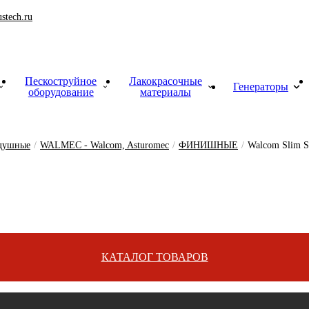
stech.ru
Пескоструйное
Лакокрасочные
Генераторы
оборудование
материалы
здушные
матические
дования
е
здушные
/
WALMEC - Walcom, Asturomec
/
ФИНИШНЫЕ
/
Walcom Slim 
КАТАЛОГ ТОВАРОВ