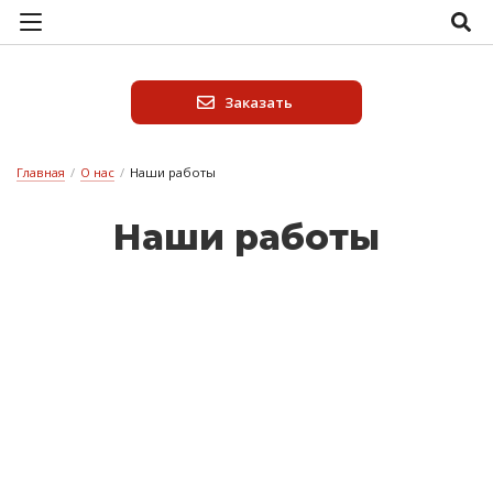
Заказать
Главная
/
О нас
/
Наши работы
На­ши ра­бо­ты