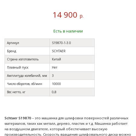
14 900
р.
Есть в наличии
Артикул
S19870-1-3.0
Бренд
SCHTAER
Страна изготовитель
Китай
Плавный пуск
Нет
Амплитуда колебаний, мм
3
Число оборотов, об/мин
10000
Вес нетто, кг
0,8
Schtaer S19870
– это машинка для шлифовки поверхностей различных
материалов, таких как металл, дерево, пластик и т.д. Машинка работает
на воздушном двигателе, который обеспечивает высокую
производительность. Скорость вращения шлифовального диска можно