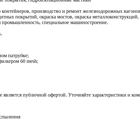
о контейнеров, производство и ремонт железнодорожных вагонов
щитных покрытий, окраска мостов, окраска металлоконструкций,
я промышленность, специальное машиностроение.
.
ном патрубке;
ильтром 60 mesh;
не является публичной офертой. Уточняйте характеристики и ко
аспыления