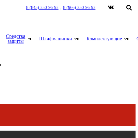
8 (843) 250-96-92
8 (966) 250-96-92
Средства
Шлифмашинки
Комплектующие
защиты
Краскораспылители пневматические
Мойка для краскораспылителей. Модель 39
Пистолет безвоздушного нанесения
Шланги для окрасочного оборудования
Рукава пескоструйные и соединения
Средства индивидуальной защиты (СИЗ)
н.