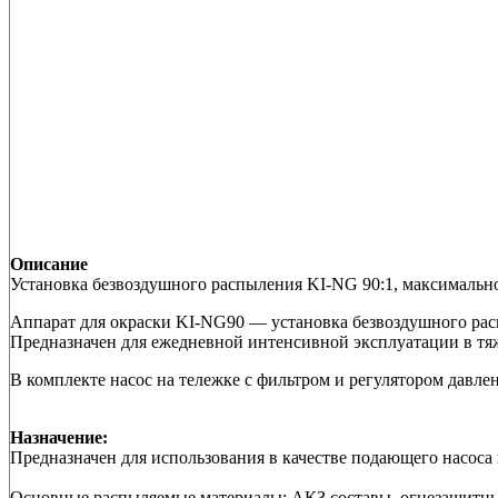
Описание
Установка безвоздушного распыления KI-NG 90:1, максимальное
Аппарат для окраски KI-NG90 — установка безвоздушного расп
Предназначен для ежедневной интенсивной эксплуатации в тя
В комплекте насос на тележке с фильтром и регулятором давл
Назначение:
Предназначен для использования в качестве подающего насос
Основные распыляемые материалы: АКЗ составы, огнезащитн