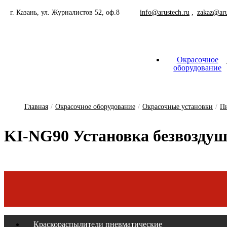
г. Казань, ул. Журналистов 52, оф.8
info@arustech.ru
zakaz@aru
Окрасочное
оборудование
Краскораспылители-безво
Краскораспылители-пнев
Шланг для окрасочного обору
Сопла, соплодержатели окрасочны
Главная
/
Окрасочное оборудование
/
Окрасочные установки
/
П
KI-NG90 Ус­та­нов­ка без­воздуш­
Краскораспылители пневматические