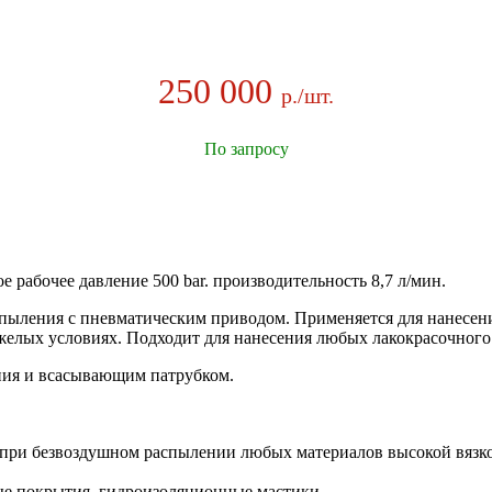
250 000
р./шт.
По запросу
 рабочее давление 500 bar. производительность 8,7 л/мин.
ыления с пневматическим приводом. Применяется для нанесения
желых условиях. Подходит для нанесения любых лакокрасочного
ения и всасывающим патрубком.
а при безвоздушном распылении любых материалов высокой вязко
ые покрытия, гидроизоляционные мастики