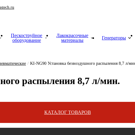
stech.ru
Пескоструйное
Лакокрасочные
Генераторы
оборудование
материалы
здушные
матические
дования
е
невматические
/
KI-NG90 Установка безвоздушного распыления 8,7 л/ми
но­го рас­пы­ле­ния 8,7 л/мин.
КАТАЛОГ ТОВАРОВ