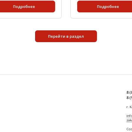
Подробнее
Подробнее
Перейти в раздел
8 (
8 (
г. 
inf
zak
Соз