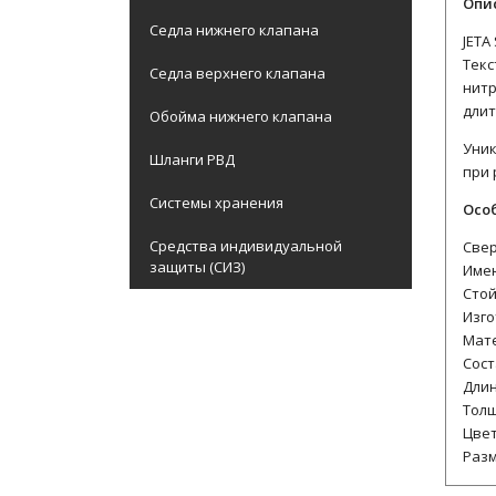
Опи
Седла нижнего клапана
JETA
Текс
Седла верхнего клапана
нитр
длит
Обойма нижнего клапана
Уник
Шланги РВД
при 
Системы хранения
Осо
Средства индивидуальной
Свер
защиты (СИЗ)
Имею
Стой
Изго
Мате
Сост
Длин
Толщ
Цвет
Разм