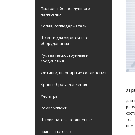
Пистолет безвоздушного
нанесения
Сопла, соплодержатели
Шланги для окрасочного
оборудования
Рукава пескоструйные и
соединения
Фитинги, шарнирные соединения
Краны сброса давления
Хар
Фильтры
длин
разм
Ремкомплекты
сост
толщ
Штоки насоса поршневые
цвет
Гильзы насосов