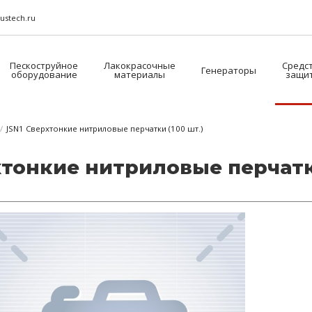
ustech.ru
Пескоструйное
Лакокрасочные
Средс
Генераторы
оборудование
материалы
защи
/
JSN1 Сверхтонкие нитриловые перчатки (100 шт.)
тон­кие нит­ри­ло­вые пер­чат