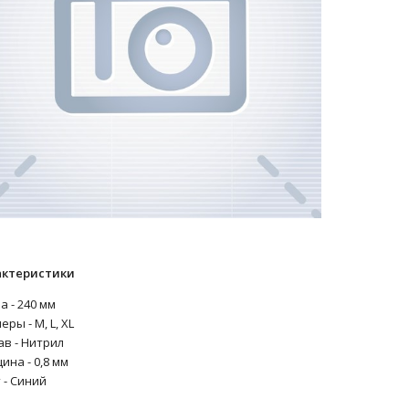
актеристики
а - 240 мм
еры - M, L, XL
ав - Нитрил
ина - 0,8 мм
 - Синий