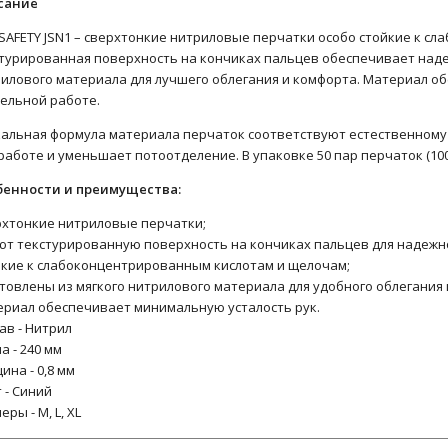
сание
 SAFETY JSN1 – сверхтонкие нитриловые перчатки особо стойкие к 
турированная поверхность на кончиках пальцев обеспечивает наде
илового материала для лучшего облегания и комфорта. Материал о
ельной работе.
альная формула материала перчаток соответствуют естественному б
работе и уменьшает потоотделение. В упаковке 50 пар перчаток (100 
бенности и преимущества:
хтонкие нитриловые перчатки;
т текстурированную поверхность на кончиках пальцев для надежно
кие к слабоконцентрированным кислотам и щелочам;
товлены из мягкого нитрилового материала для удобного облегания 
риал обеспечивает минимальную усталость рук.
ав - Нитрил
а - 240 мм
ина - 0,8 мм
 - Синий
еры - M, L, XL