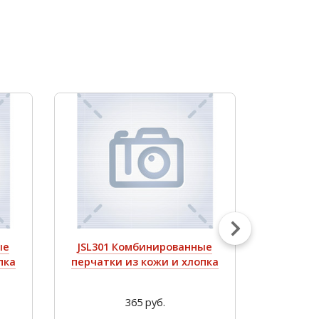
ые
JSL301 Комбинированные
JSL201
пка
перчатки из кожи и хлопка
перчатк
365 руб.