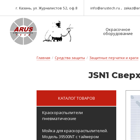
г. Казань, ул. Журналистов 52, оф.8
info@arustech.ru
zakaz@ar
Окрасочное
оборудование
Краскораспылители-пневматические
Шланг для окрасочного оборудования
Главная
/
Средства защиты
/
Защитные перчатки и краги
JSN1 Свер­х
КАТАЛОГ ТОВАРОВ
Краскораспылители
пневматические
Мойка для краскораспылителей.
Модель 39500NT с таймером