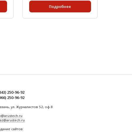
Подробнее
843) 250-96-92
966) 250-96-92
Казань, ул. Журналистов 52, оф.8
o@arustech.ru
az@arustech.ru
дание сайтов: