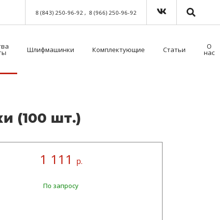
8 (843) 250-96-92
8 (966) 250-96-92
тва
О
Шлифмашинки
Комплектующие
Статьи
ты
нас
Краскораспылители пневматические
Мойка для краскораспылителей. Модель 39500NT с таймером
Пистолет безвоздушного нанесения
Шланги для окрасочного оборудования
Средства индивидуальной защиты (СИЗ)
Методы распыления лакокрасочных материалов
Как выбрать защитный комбинезон?
ки (100 шт.)
1 111
р.
По запросу